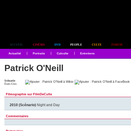
Simplement culte
ACCUEIL
CINÉMA
DVD
PEOPLE
CULTE
FORUM
Actualité
Portraits
Culculte
Entretiens
Patrick O'Neill
Scénario
États-Unis
Filmographie sur FilmDeCulte
2010 (Scénario)
Night and Day
Commentaires