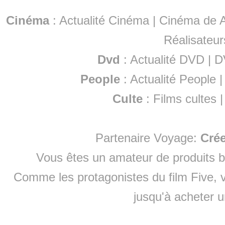
Cinéma
:
Actualité Cinéma
|
Cinéma de A
Réalisateur
Dvd
:
Actualité DVD
|
D
People
:
Actualité People
Culte
:
Films cultes
Partenaire Voyage:
Cré
Vous êtes un amateur de produits
b
Comme les protagonistes du film Five, v
jusqu'à
acheter 