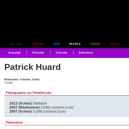
Simplement culte
ACCUEIL
CINÉMA
DVD
PEOPLE
CULTE
FORUM
Actualité
Portraits
Culculte
Entretiens
Patrick Huard
Réalisateur, Scénario, Acteur
Canada
Filmographie sur FilmDeCulte
2012 (Acteur)
Starbuck
2007 (Réalisateur)
3 p'tits cochons (Les)
2007 (Acteur)
3 p'tits cochons (Les)
Partenaires