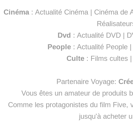
Cinéma
:
Actualité Cinéma
|
Cinéma de A
Réalisateur
Dvd
:
Actualité DVD
|
D
People
:
Actualité People
Culte
:
Films cultes
Partenaire Voyage:
Cré
Vous êtes un amateur de produits
b
Comme les protagonistes du film Five, v
jusqu'à
acheter 