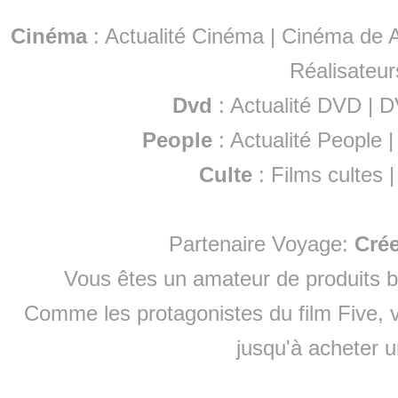
Cinéma
:
Actualité Cinéma
|
Cinéma de A
Réalisateur
Dvd
:
Actualité DVD
|
D
People
:
Actualité People
Culte
:
Films cultes
Partenaire Voyage:
Cré
Vous êtes un amateur de produits
b
Comme les protagonistes du film Five, v
jusqu'à
acheter 