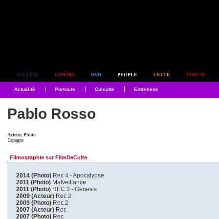
Simplement culte
ACCUEIL
CINÉMA
DVD
PEOPLE
CULTE
FORUM
Actualité
Portraits
Culculte
Entretiens
Pablo Rosso
Acteur, Photo
Espagne
Filmographie sur FilmDeCulte
2014 (Photo)
Rec 4 - Apocalypse
2011 (Photo)
Malveillance
2011 (Photo)
REC 3 - Genesis
2009 (Acteur)
Rec 2
2009 (Photo)
Rec 2
2007 (Acteur)
Rec
2007 (Photo)
Rec