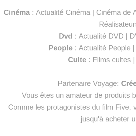
Cinéma
:
Actualité Cinéma
|
Cinéma de A
Réalisateur
Dvd
:
Actualité DVD
|
D
People
:
Actualité People
Culte
:
Films cultes
Partenaire Voyage:
Cré
Vous êtes un amateur de produits
b
Comme les protagonistes du film Five, v
jusqu'à
acheter 