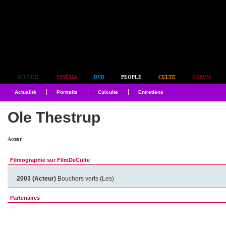
Simplement culte
ACCUEIL
CINÉMA
DVD
PEOPLE
CULTE
FORUM
Actualité
Portraits
Culculte
Entretiens
Ole Thestrup
Acteur
Filmographie sur FilmDeCulte
2003 (Acteur)
Bouchers verts (Les)
Partenaires