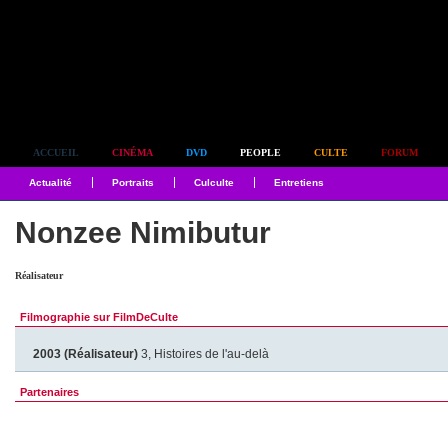
Simplement culte
ACCUEIL
CINÉMA
DVD
PEOPLE
CULTE
FORUM
Actualité
Portraits
Culculte
Entretiens
Nonzee Nimibutur
Réalisateur
Filmographie sur FilmDeCulte
2003 (Réalisateur)
3, Histoires de l'au-delà
Partenaires