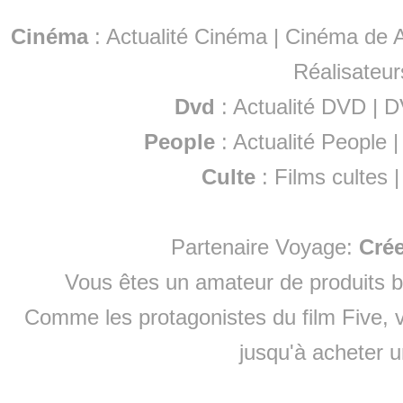
Cinéma
:
Actualité Cinéma
|
Cinéma de A
Réalisateur
Dvd
:
Actualité DVD
|
D
People
:
Actualité People
Culte
:
Films cultes
Partenaire Voyage:
Cré
Vous êtes un amateur de produits
b
Comme les protagonistes du film Five, v
jusqu'à
acheter 