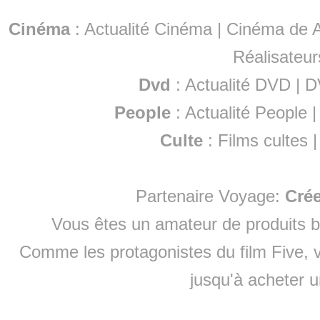
Cinéma
:
Actualité Cinéma
|
Cinéma de A
Réalisateur
Dvd
:
Actualité DVD
|
D
People
:
Actualité People
Culte
:
Films cultes
Partenaire Voyage:
Cré
Vous êtes un amateur de produits
b
Comme les protagonistes du film Five, v
jusqu'à
acheter 