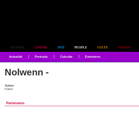
Simplement culte
ACCUEIL
CINÉMA
DVD
PEOPLE
CULTE
FORUM
Actualité
Portraits
Culculte
Entretiens
Nolwenn -
Actrice
France
Partenaires