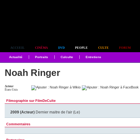
Simplement culte
ACCUEIL
CINÉMA
DVD
PEOPLE
CULTE
FORUM
Actualité
Portraits
Culculte
Entretiens
Noah Ringer
Acteur
États-Unis
Filmographie sur FilmDeCulte
2009 (Acteur)
Dernier maitre de l'air (Le)
Commentaires