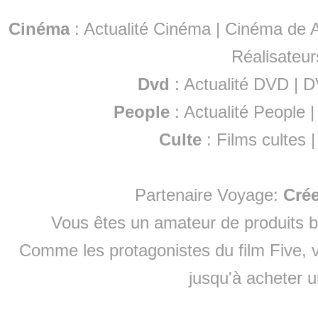
Cinéma
:
Actualité Cinéma
|
Cinéma de A
Réalisateur
Dvd
:
Actualité DVD
|
D
People
:
Actualité People
Culte
:
Films cultes
Partenaire Voyage:
Cré
Vous êtes un amateur de produits
b
Comme les protagonistes du film Five, v
jusqu'à
acheter 