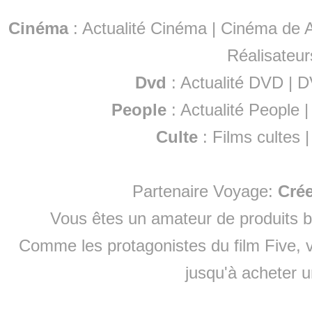
Cinéma
:
Actualité Cinéma
|
Cinéma de A
Réalisateur
Dvd
:
Actualité DVD
|
D
People
:
Actualité People
Culte
:
Films cultes
Partenaire Voyage:
Cré
Vous êtes un amateur de produits
b
Comme les protagonistes du film Five, v
jusqu'à
acheter 