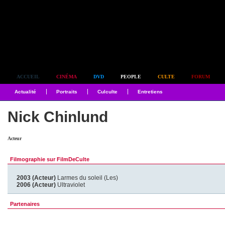
Simplement culte
ACCUEIL
CINÉMA
DVD
PEOPLE
CULTE
FORUM
Actualité
Portraits
Culculte
Entretiens
Nick Chinlund
Acteur
Filmographie sur FilmDeCulte
2003 (Acteur)
Larmes du soleil (Les)
2006 (Acteur)
Ultraviolet
Partenaires