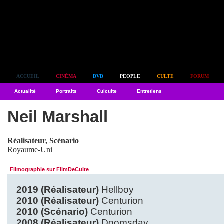
Simplement culte
ACCUEIL
CINÉMA
DVD
PEOPLE
CULTE
FORUM
Actualité
Portraits
Culculte
Entretiens
Neil Marshall
Réalisateur, Scénario
Royaume-Uni
Filmographie sur FilmDeCulte
2019 (Réalisateur)
Hellboy
2010 (Réalisateur)
Centurion
2010 (Scénario)
Centurion
2008 (Réalisateur)
Doomsday