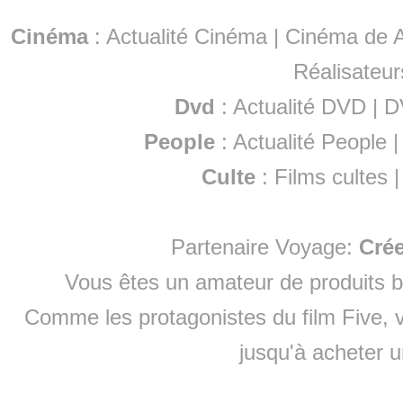
Cinéma
:
Actualité Cinéma
|
Cinéma de A
Réalisateur
Dvd
:
Actualité DVD
|
D
People
:
Actualité People
Culte
:
Films cultes
Partenaire Voyage:
Cré
Vous êtes un amateur de produits
b
Comme les protagonistes du film Five, v
jusqu'à
acheter 