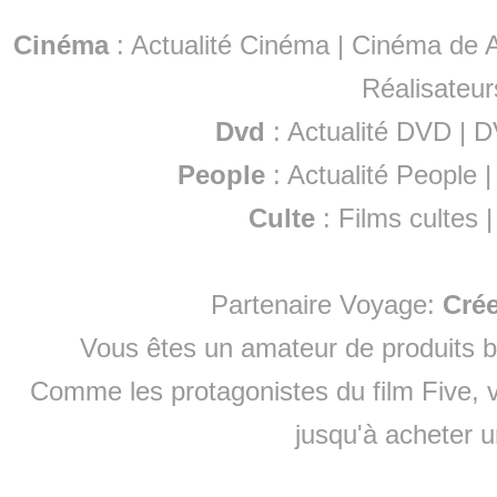
Cinéma
:
Actualité Cinéma
|
Cinéma de A
Réalisateur
Dvd
:
Actualité DVD
|
D
People
:
Actualité People
Culte
:
Films cultes
Partenaire Voyage:
Cré
Vous êtes un amateur de produits
b
Comme les protagonistes du film Five, v
jusqu'à
acheter 