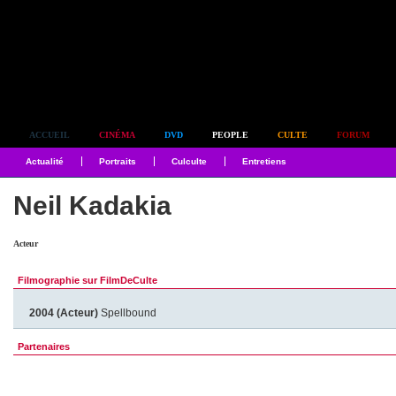
Simplement culte
ACCUEIL
CINÉMA
DVD
PEOPLE
CULTE
FORUM
Actualité
Portraits
Culculte
Entretiens
Neil Kadakia
Acteur
Filmographie sur FilmDeCulte
2004 (Acteur)
Spellbound
Partenaires