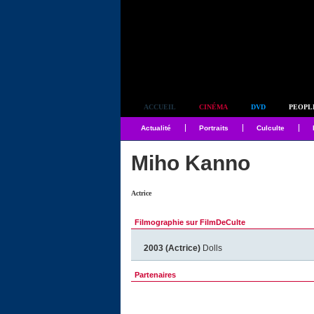
Simplement culte
ACCUEIL
CINÉMA
DVD
PEOPL
Actualité
Portraits
Culculte
Miho Kanno
Actrice
Filmographie sur FilmDeCulte
2003 (Actrice)
Dolls
Partenaires