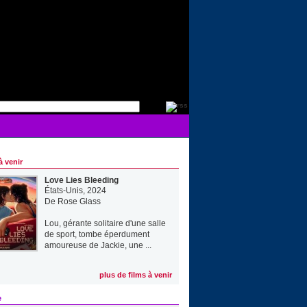
à venir
Love Lies Bleeding
États-Unis, 2024
De
Rose Glass
Lou, gérante solitaire d'une salle
de sport, tombe éperdument
amoureuse de Jackie, une ...
plus de films à venir
e