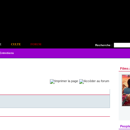
E
CULTE
FORUM
Recherche :
Entretiens
Films 
Peopl