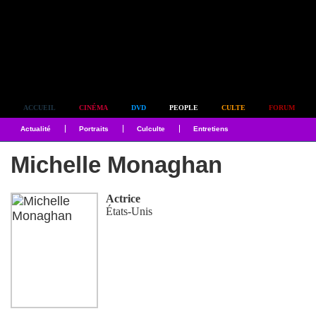
Simplement culte
ACCUEIL
CINÉMA
DVD
PEOPLE
CULTE
FORUM
Actualité
Portraits
Culculte
Entretiens
Michelle Monaghan
Actrice
États-Unis