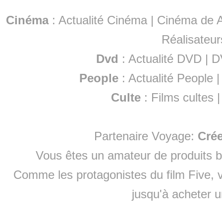
Cinéma
:
Actualité Cinéma
|
Cinéma de A
Réalisateur
Dvd
:
Actualité DVD
|
D
People
:
Actualité People
Culte
:
Films cultes
Partenaire Voyage:
Cré
Vous êtes un amateur de produits
b
Comme les protagonistes du film Five, v
jusqu'à
acheter 