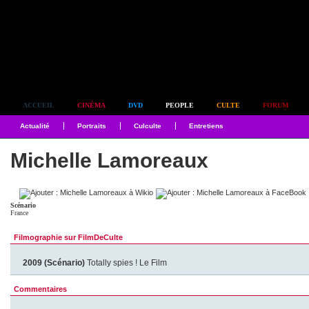
Simplement culte
ACCUEIL
CINÉMA
DVD
PEOPLE
CULTE
FORUM
Actualité
Portraits
Culculte
Entretiens
Michelle Lamoreaux
Scénario
France
Filmographie sur FilmDeCulte
2009 (Scénario)
Totally spies ! Le Film
Commentaires