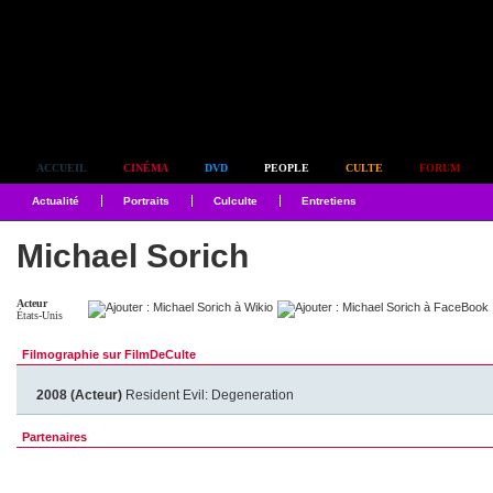
Simplement culte
ACCUEIL
CINÉMA
DVD
PEOPLE
CULTE
FORUM
Actualité
Portraits
Culculte
Entretiens
Michael Sorich
Acteur
États-Unis
Filmographie sur FilmDeCulte
2008 (Acteur)
Resident Evil: Degeneration
Partenaires