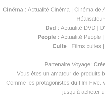
Cinéma
:
Actualité Cinéma
|
Cinéma de A
Réalisateur
Dvd
:
Actualité DVD
|
D
People
:
Actualité People
Culte
:
Films cultes
Partenaire Voyage:
Cré
Vous êtes un amateur de produits
b
Comme les protagonistes du film Five, v
jusqu'à
acheter 