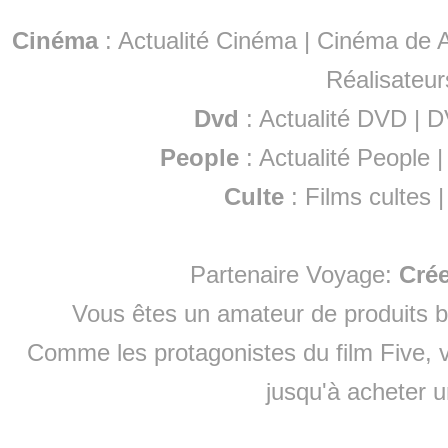
Cinéma
:
Actualité Cinéma
|
Cinéma de A
Réalisateur
Dvd
:
Actualité DVD
|
D
People
:
Actualité People
Culte
:
Films cultes
Partenaire Voyage:
Cré
Vous êtes un amateur de produits
b
Comme les protagonistes du film Five, v
jusqu'à
acheter 