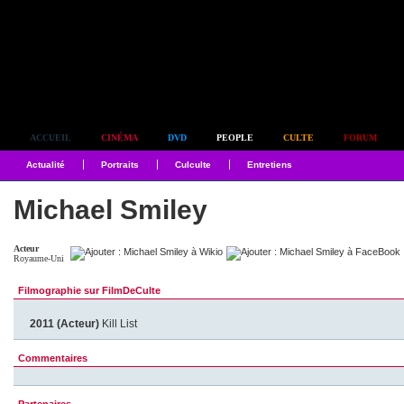
Simplement culte
ACCUEIL
CINÉMA
DVD
PEOPLE
CULTE
FORUM
Actualité
Portraits
Culculte
Entretiens
Michael Smiley
Acteur
Royaume-Uni
Filmographie sur FilmDeCulte
2011 (Acteur)
Kill List
Commentaires