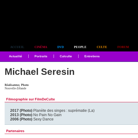
Simplement culte
ACCUEIL
CINÉMA
DVD
PEOPLE
CULTE
FORUM
Actualité
Portraits
Culculte
Entretiens
Michael Seresin
Réalisateur, Photo
Nouvelle-Zélande
Filmographie sur FilmDeCulte
2017 (Photo)
Planète des singes : suprématie (La)
2013 (Photo)
No Pain No Gain
2006 (Photo)
Sexy Dance
Partenaires