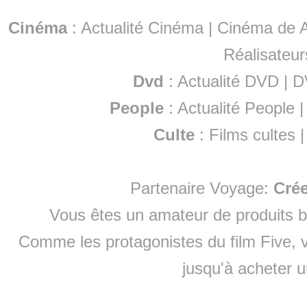
Cinéma
:
Actualité Cinéma
|
Cinéma de A
Réalisateur
Dvd
:
Actualité DVD
|
D
People
:
Actualité People
Culte
:
Films cultes
Partenaire Voyage:
Cré
Vous êtes un amateur de produits
b
Comme les protagonistes du film Five, v
jusqu'à
acheter 