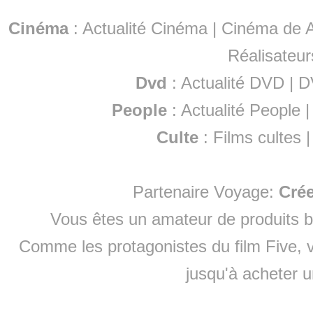
Cinéma
:
Actualité Cinéma
|
Cinéma de A
Réalisateur
Dvd
:
Actualité DVD
|
D
People
:
Actualité People
Culte
:
Films cultes
Partenaire Voyage:
Cré
Vous êtes un amateur de produits
b
Comme les protagonistes du film Five, v
jusqu'à
acheter 