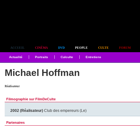
Simplement culte
ACCUEIL
CINÉMA
DVD
PEOPLE
CULTE
FORUM
Actualité
Portraits
Culculte
Entretiens
Michael Hoffman
Réalisateur
Filmographie sur FilmDeCulte
2002 (Réalisateur)
Club des empereurs (Le)
Partenaires