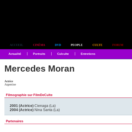
Simplement culte
ACCUEIL
CINÉMA
DVD
PEOPLE
CULTE
FORUM
Actualité
Portraits
Culculte
Entretiens
Mercedes Moran
Actrice
Argentine
Filmographie sur FilmDeCulte
2001 (Actrice)
Cienaga (La)
2004 (Actrice)
Nina Santa (La)
Partenaires