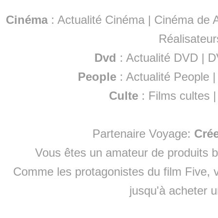
Cinéma
:
Actualité Cinéma
|
Cinéma de A
Réalisateur
Dvd
:
Actualité DVD
|
D
People
:
Actualité People
Culte
:
Films cultes
Partenaire Voyage:
Cré
Vous êtes un amateur de produits
b
Comme les protagonistes du film Five, v
jusqu'à
acheter 