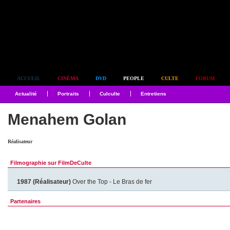
Simplement culte
ACCUEIL
CINÉMA
DVD
PEOPLE
CULTE
FORUM
Actualité
Portraits
Culculte
Entretiens
Menahem Golan
Réalisateur
Filmographie sur FilmDeCulte
1987 (Réalisateur)
Over the Top - Le Bras de fer
Partenaires