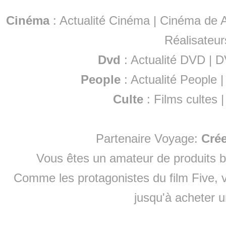
Cinéma
:
Actualité Cinéma
|
Cinéma de A
Réalisateur
Dvd
:
Actualité DVD
|
D
People
:
Actualité People
Culte
:
Films cultes
Partenaire Voyage:
Cré
Vous êtes un amateur de produits
b
Comme les protagonistes du film Five, v
jusqu'à
acheter 