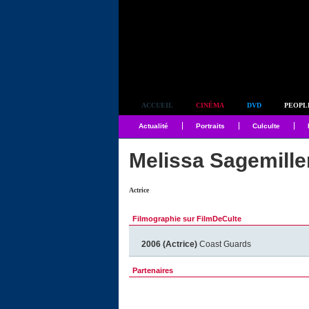
Simplement culte
ACCUEIL
CINÉMA
DVD
PEOPL
Actualité
Portraits
Culculte
Melissa Sagemille
Actrice
Filmographie sur FilmDeCulte
2006 (Actrice)
Coast Guards
Partenaires