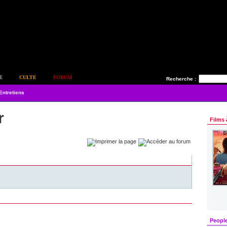
E
CULTE
FORUM
Recherche :
Entretiens
r
Films 
Peopl