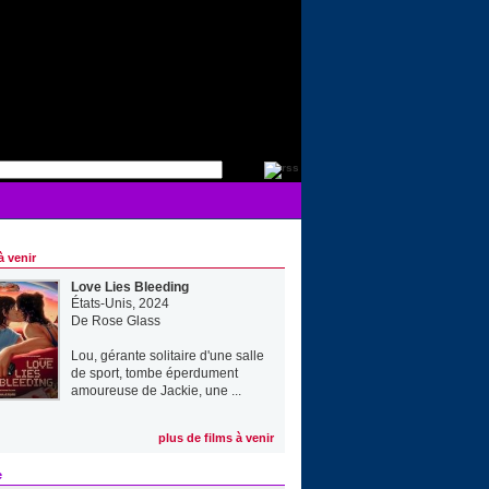
à venir
Love Lies Bleeding
États-Unis, 2024
De
Rose Glass
Lou, gérante solitaire d'une salle
de sport, tombe éperdument
amoureuse de Jackie, une ...
plus de films à venir
e