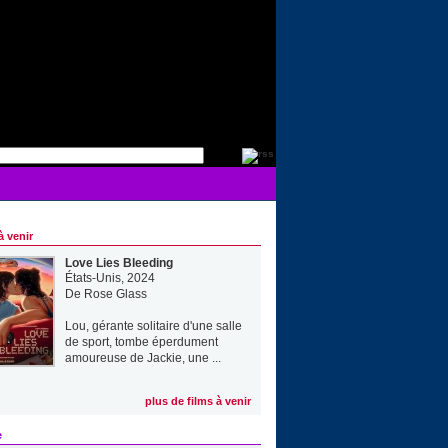
à venir
Love Lies Bleeding
États-Unis, 2024
De
Rose Glass
Lou, gérante solitaire d'une salle
de sport, tombe éperdument
amoureuse de Jackie, une ...
plus de films à venir
e