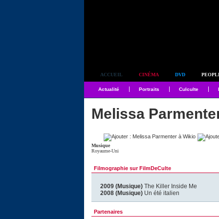
Simplement culte
ACCUEIL
CINÉMA
DVD
PEOPL
Actualité
Portraits
Culculte
Melissa Parmente
Musique
Royaume-Uni
Filmographie sur FilmDeCulte
2009 (Musique)
The Killer Inside Me
2008 (Musique)
Un été italien
Partenaires