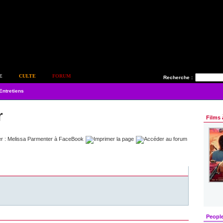
E
CULTE
FORUM
Recherche :
Entretiens
r
Films 
Peopl