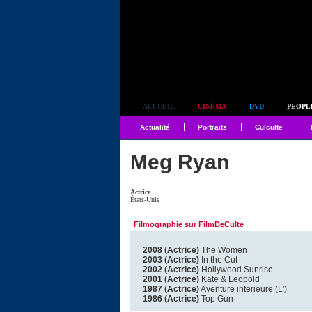
Simplement culte
ACCUEIL
CINÉMA
DVD
PEOPL
Actualité
Portraits
Culculte
Meg Ryan
Actrice
États-Unis
Filmographie sur FilmDeCulte
2008 (Actrice)
The Women
2003 (Actrice)
In the Cut
2002 (Actrice)
Hollywood Sunrise
2001 (Actrice)
Kate & Leopold
1987 (Actrice)
Aventure interieure (L')
1986 (Actrice)
Top Gun