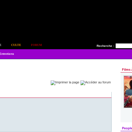
E
CULTE
FORUM
Recherche :
Entretiens
Films 
Peopl