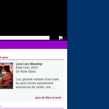
à venir
Love Lies Bleeding
États-Unis, 2024
De
Rose Glass
Lou, gérante solitaire d'une salle
de sport, tombe éperdument
amoureuse de Jackie, une ...
plus de films à venir
e