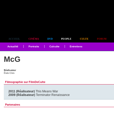
Simplement culte
ACCUEIL
CINÉMA
DVD
PEOPLE
CULTE
FORUM
Actualité
Portraits
Culculte
Entretiens
McG
Réalisateur
États-Unis
Filmographie sur FilmDeCulte
2011 (Réalisateur)
This Means War
2009 (Réalisateur)
Terminator Renaissance
Partenaires