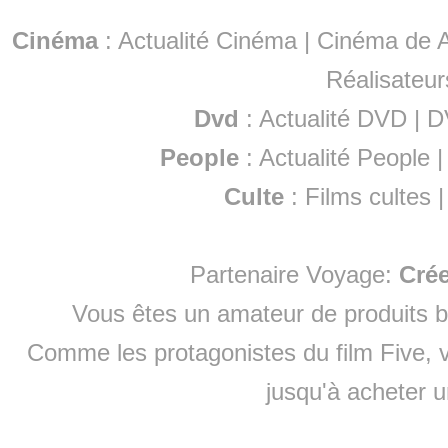
Cinéma
:
Actualité Cinéma
|
Cinéma de A
Réalisateur
Dvd
:
Actualité DVD
|
D
People
:
Actualité People
Culte
:
Films cultes
Partenaire Voyage:
Cré
Vous êtes un amateur de produits
b
Comme les protagonistes du film Five, v
jusqu'à
acheter 