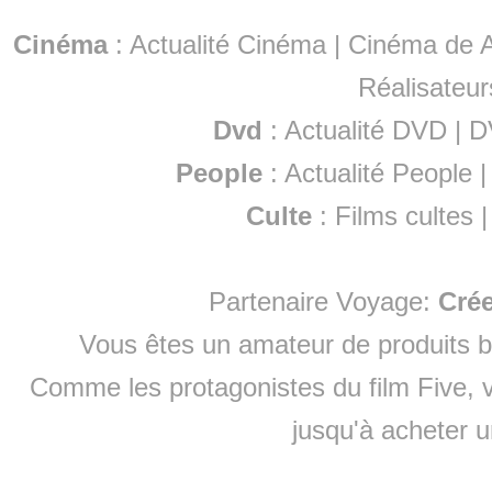
Cinéma
:
Actualité Cinéma
|
Cinéma de A
Réalisateur
Dvd
:
Actualité DVD
|
D
People
:
Actualité People
Culte
:
Films cultes
Partenaire Voyage:
Cré
Vous êtes un amateur de produits
b
Comme les protagonistes du film Five, v
jusqu'à
acheter 