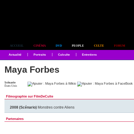
Simplement culte
ACCUEIL
CINÉMA
DVD
PEOPLE
CULTE
FORUM
Actualité
Portraits
Culculte
Entretiens
Maya Forbes
Scénario
États-Unis
Filmographie sur FilmDeCulte
2008 (Scénario)
Monstres contre Aliens
Partenaires