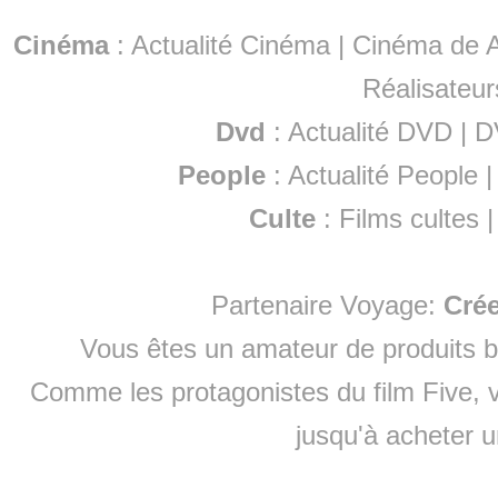
Cinéma
:
Actualité Cinéma
|
Cinéma de A
Réalisateur
Dvd
:
Actualité DVD
|
D
People
:
Actualité People
Culte
:
Films cultes
Partenaire Voyage:
Cré
Vous êtes un amateur de produits
b
Comme les protagonistes du film Five, v
jusqu'à
acheter 