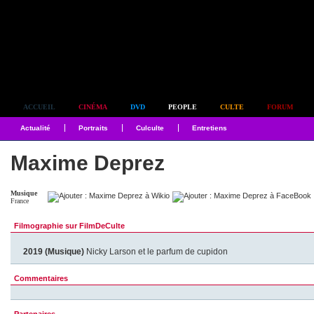
Simplement culte
ACCUEIL
CINÉMA
DVD
PEOPLE
CULTE
FORUM
Actualité
Portraits
Culculte
Entretiens
Maxime Deprez
Musique
France
Filmographie sur FilmDeCulte
2019 (Musique)
Nicky Larson et le parfum de cupidon
Commentaires