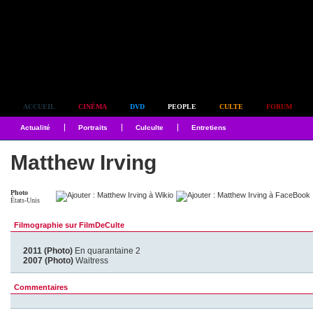
Simplement culte
ACCUEIL
CINÉMA
DVD
PEOPLE
CULTE
FORUM
Actualité
Portraits
Culculte
Entretiens
Matthew Irving
Photo
États-Unis
Filmographie sur FilmDeCulte
2011 (Photo)
En quarantaine 2
2007 (Photo)
Waitress
Commentaires