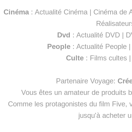
Cinéma
:
Actualité Cinéma
|
Cinéma de A
Réalisateur
Dvd
:
Actualité DVD
|
D
People
:
Actualité People
Culte
:
Films cultes
Partenaire Voyage:
Cré
Vous êtes un amateur de produits
b
Comme les protagonistes du film Five, v
jusqu'à
acheter 