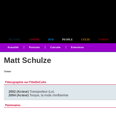
Simplement culte
ACCUEIL
CINÉMA
DVD
PEOPLE
CULTE
FORUM
Actualité
Portraits
Culculte
Entretiens
Matt Schulze
Acteur
Filmographie sur FilmDeCulte
2002 (Acteur)
Transporteur (Le)
2004 (Acteur)
Torque, la route s'enflamme
Partenaires