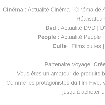
Cinéma
:
Actualité Cinéma
|
Cinéma de A
Réalisateur
Dvd
:
Actualité DVD
|
D
People
:
Actualité People
Culte
:
Films cultes
Partenaire Voyage:
Cré
Vous êtes un amateur de produits
b
Comme les protagonistes du film Five, v
jusqu'à
acheter 