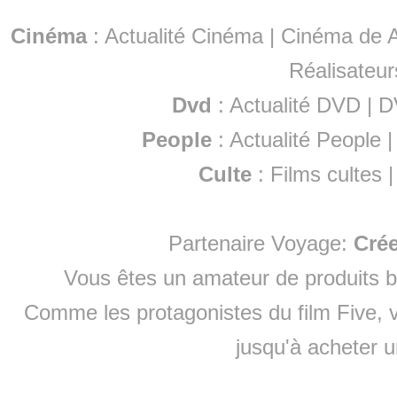
Cinéma
:
Actualité Cinéma
|
Cinéma de A
Réalisateur
Dvd
:
Actualité DVD
|
D
People
:
Actualité People
Culte
:
Films cultes
Partenaire Voyage:
Cré
Vous êtes un amateur de produits
b
Comme les protagonistes du film Five, v
jusqu'à
acheter 