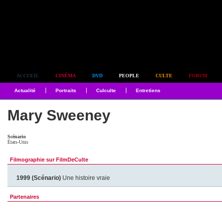
Simplement culte
ACCUEIL
CINÉMA
DVD
PEOPLE
CULTE
FORUM
Actualité
Portraits
Culculte
Entretiens
Mary Sweeney
Scénario
États-Unis
Filmographie sur FilmDeCulte
1999 (Scénario)
Une histoire vraie
Partenaires