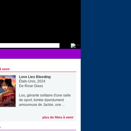
à venir
Love Lies Bleeding
États-Unis, 2024
De
Rose Glass
Lou, gérante solitaire d'une salle
de sport, tombe éperdument
amoureuse de Jackie, une ...
plus de films à venir
e