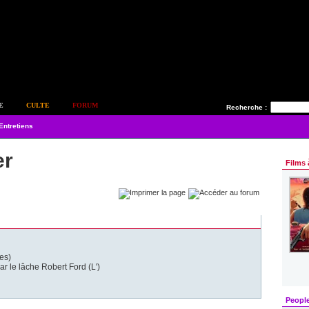
E
CULTE
FORUM
Recherche :
Entretiens
er
Films 
es)
 le lâche Robert Ford (L')
Peopl