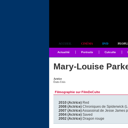
Simplement culte
ACCUEIL
CINÉMA
DVD
PEOPL
Actualité
Portraits
Culculte
Mary-Louise Park
Actrice
États-Unis
Filmographie sur FilmDeCulte
2010 (Actrice)
Red
2008 (Actrice)
Chroniques de Spiderwick (L
2007 (Actrice)
Assassinat de Jesse James par
2004 (Actrice)
Saved
2002 (Actrice)
Dragon rouge