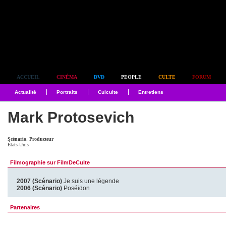
Simplement culte
ACCUEIL
CINÉMA
DVD
PEOPLE
CULTE
FORUM
Actualité
Portraits
Culculte
Entretiens
Mark Protosevich
Scénario, Producteur
États-Unis
Filmographie sur FilmDeCulte
2007 (Scénario)
Je suis une légende
2006 (Scénario)
Poséidon
Partenaires