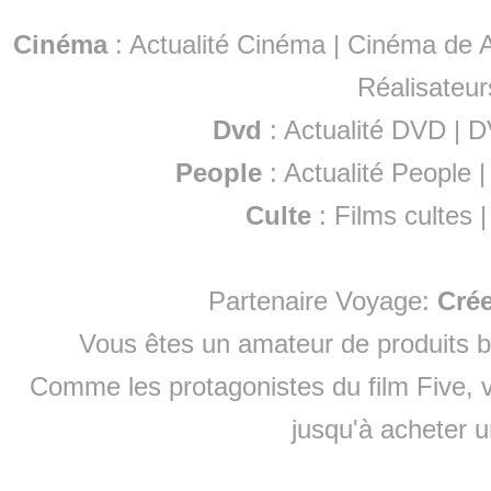
Cinéma
:
Actualité Cinéma
|
Cinéma de A
Réalisateur
Dvd
:
Actualité DVD
|
D
People
:
Actualité People
Culte
:
Films cultes
Partenaire Voyage:
Cré
Vous êtes un amateur de produits
b
Comme les protagonistes du film Five, v
jusqu'à
acheter 