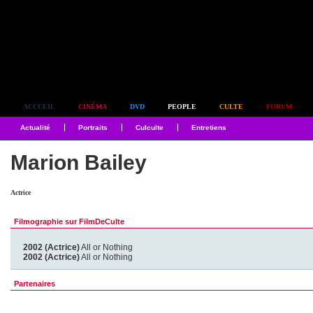
Simplement culte
ACCUEIL
CINÉMA
DVD
PEOPLE
CULTE
FORUM
Actualité
Portraits
Culculte
Entretiens
Marion Bailey
Actrice
Filmographie sur FilmDeCulte
2002 (Actrice)
All or Nothing
2002 (Actrice)
All or Nothing
Partenaires