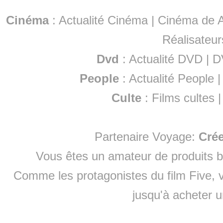
Cinéma
:
Actualité Cinéma
|
Cinéma de A
Réalisateur
Dvd
:
Actualité DVD
|
D
People
:
Actualité People
Culte
:
Films cultes
Partenaire Voyage:
Cré
Vous êtes un amateur de produits
b
Comme les protagonistes du film Five, v
jusqu'à
acheter 