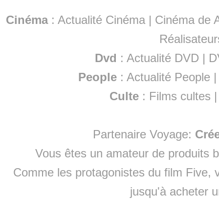
Cinéma
:
Actualité Cinéma
|
Cinéma de A
Réalisateur
Dvd
:
Actualité DVD
|
D
People
:
Actualité People
Culte
:
Films cultes
Partenaire Voyage:
Cré
Vous êtes un amateur de produits
b
Comme les protagonistes du film Five, v
jusqu'à
acheter 