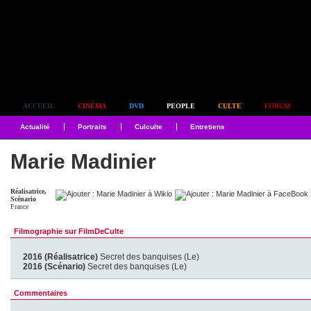
Simplement culte
ACCUEIL
CINÉMA
DVD
PEOPLE
CULTE
FORUM
Actualité
Portraits
Culculte
Entretiens
Marie Madinier
Réalisatrice,
Scénario
France
Filmographie sur FilmDeCulte
2016 (Réalisatrice)
Secret des banquises (Le)
2016 (Scénario)
Secret des banquises (Le)
Commentaires