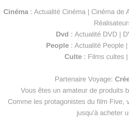
Cinéma
:
Actualité Cinéma
|
Cinéma de A
Réalisateur
Dvd
:
Actualité DVD
|
D
People
:
Actualité People
Culte
:
Films cultes
Partenaire Voyage:
Cré
Vous êtes un amateur de produits
b
Comme les protagonistes du film Five, v
jusqu'à
acheter 