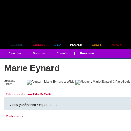
Simplement culte
ACCUEIL
CINÉMA
DVD
PEOPLE
CULTE
FORUM
Actualité
Portraits
Culculte
Entretiens
Marie Eynard
Scénario
France
Filmographie sur FilmDeCulte
2006 (Scénario)
Serpent (Le)
Partenaires