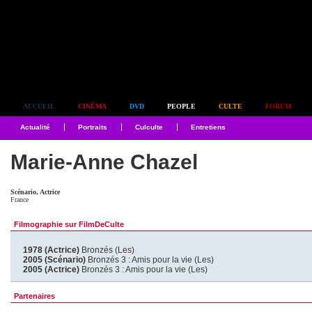
Simplement culte
ACCUEIL
CINÉMA
DVD
PEOPLE
CULTE
FORUM
Actualité
Portraits
Culculte
Entretiens
Marie-Anne Chazel
Scénario, Actrice
France
Filmographie sur FilmDeCulte
1978 (Actrice)
Bronzés (Les)
2005 (Scénario)
Bronzés 3 : Amis pour la vie (Les)
2005 (Actrice)
Bronzés 3 : Amis pour la vie (Les)
Partenaires