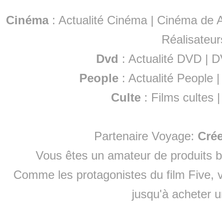
Cinéma
:
Actualité Cinéma
|
Cinéma de A
Réalisateur
Dvd
:
Actualité DVD
|
D
People
:
Actualité People
Culte
:
Films cultes
Partenaire Voyage:
Cré
Vous êtes un amateur de produits
b
Comme les protagonistes du film Five, v
jusqu'à
acheter 