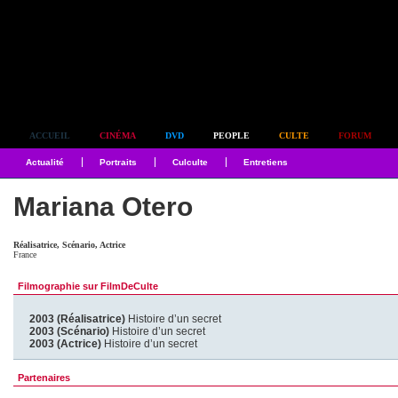
Simplement culte
ACCUEIL
CINÉMA
DVD
PEOPLE
CULTE
FORUM
Actualité
Portraits
Culculte
Entretiens
Mariana Otero
Réalisatrice, Scénario, Actrice
France
Filmographie sur FilmDeCulte
2003 (Réalisatrice)
Histoire d’un secret
2003 (Scénario)
Histoire d’un secret
2003 (Actrice)
Histoire d’un secret
Partenaires