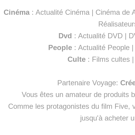
Cinéma
:
Actualité Cinéma
|
Cinéma de A
Réalisateur
Dvd
:
Actualité DVD
|
D
People
:
Actualité People
Culte
:
Films cultes
Partenaire Voyage:
Cré
Vous êtes un amateur de produits
b
Comme les protagonistes du film Five, v
jusqu'à
acheter 