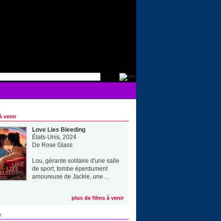
à venir
Love Lies Bleeding
États-Unis, 2024
De
Rose Glass
Lou, gérante solitaire d'une salle
de sport, tombe éperdument
amoureuse de Jackie, une ...
plus de films à venir
e