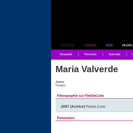
Simplement culte
ACCUEIL
CINÉMA
DVD
PEOPL
Actualité
Portraits
Culculte
Maria Valverde
Actrice
Espagne
Filmographie sur FilmDeCulte
2007 (Actrice)
Proies (Les)
Partenaires