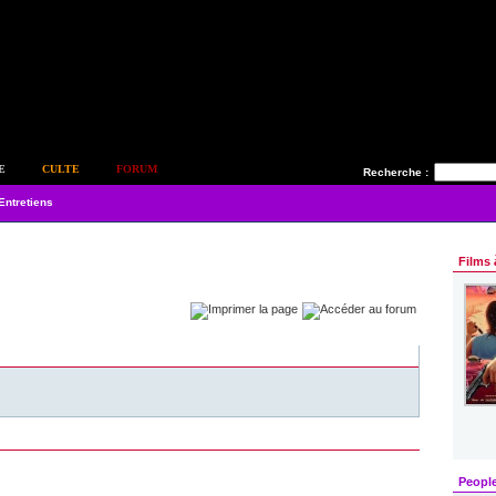
E
CULTE
FORUM
Recherche :
Entretiens
Films 
Peopl