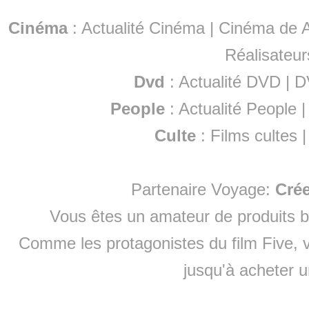
Cinéma
:
Actualité Cinéma
|
Cinéma de A
Réalisateur
Dvd
:
Actualité DVD
|
D
People
:
Actualité People
Culte
:
Films cultes
Partenaire Voyage:
Cré
Vous êtes un amateur de produits
b
Comme les protagonistes du film Five, v
jusqu'à
acheter 