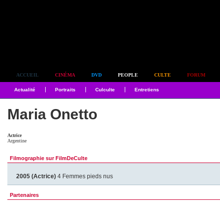
Simplement culte
ACCUEIL
CINÉMA
DVD
PEOPLE
CULTE
FORUM
Actualité
Portraits
Culculte
Entretiens
Maria Onetto
Actrice
Argentine
Filmographie sur FilmDeCulte
2005 (Actrice)
4 Femmes pieds nus
Partenaires