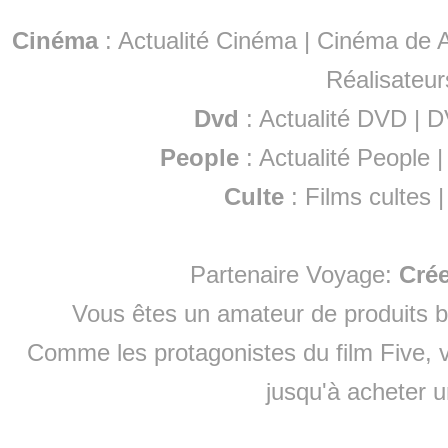
Cinéma
:
Actualité Cinéma
|
Cinéma de A
Réalisateur
Dvd
:
Actualité DVD
|
D
People
:
Actualité People
Culte
:
Films cultes
Partenaire Voyage:
Cré
Vous êtes un amateur de produits
b
Comme les protagonistes du film Five, v
jusqu'à
acheter 