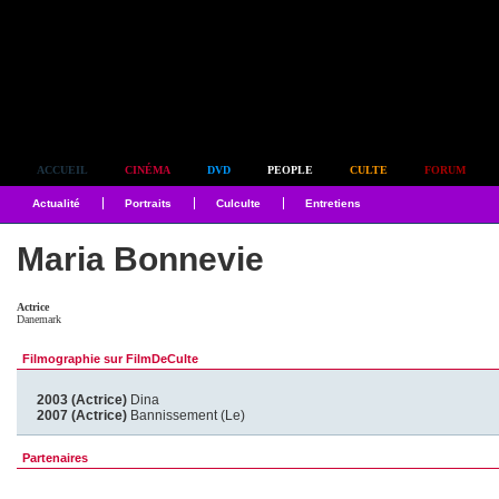
Simplement culte
ACCUEIL
CINÉMA
DVD
PEOPLE
CULTE
FORUM
Actualité
Portraits
Culculte
Entretiens
Maria Bonnevie
Actrice
Danemark
Filmographie sur FilmDeCulte
2003 (Actrice)
Dina
2007 (Actrice)
Bannissement (Le)
Partenaires