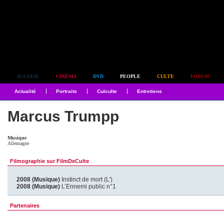
Simplement culte
ACCUEIL
CINÉMA
DVD
PEOPLE
CULTE
FORUM
Actualité
Portraits
Culculte
Entretiens
Marcus Trumpp
Musique
Allemagne
Filmographie sur FilmDeCulte
2008 (Musique)
Instinct de mort (L')
2008 (Musique)
L’Ennemi public n°1
Partenaires