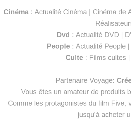
Cinéma
:
Actualité Cinéma
|
Cinéma de A
Réalisateur
Dvd
:
Actualité DVD
|
D
People
:
Actualité People
Culte
:
Films cultes
Partenaire Voyage:
Cré
Vous êtes un amateur de produits
b
Comme les protagonistes du film Five, v
jusqu'à
acheter 