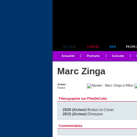
Simplement culte
ACCUEIL
CINÉMA
DVD
PEOPL
Actualité
Portraits
Culculte
Marc Zinga
Acteur
France
Filmographie sur FilmDeCulte
2020 (Acteur)
Brutus vs Cesar
2015 (Acteur)
Dheepan
Commentaires