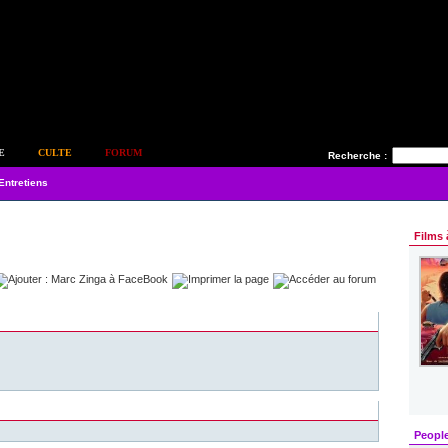
E
CULTE
FORUM
Recherche :
Entretiens
Films 
Peopl