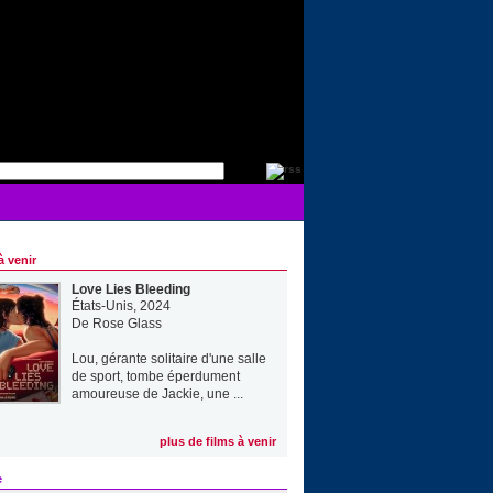
à venir
Love Lies Bleeding
États-Unis, 2024
De
Rose Glass
Lou, gérante solitaire d'une salle
de sport, tombe éperdument
amoureuse de Jackie, une ...
plus de films à venir
e