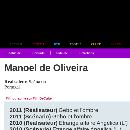
Simplement culte
ACCUEIL
CINÉMA
DVD
PEOPLE
CULTE
FORUM
Actualité
Portraits
Culculte
Entretiens
Manoel de Oliveira
Réalisateur, Scénario
Portugal
Filmographie sur FilmDeCulte
2011 (Réalisateur)
Gebo et l'ombre
2011 (Scénario)
Gebo et l'ombre
2010 (Réalisateur)
Etrange affaire Angelica (L')
2010 (Scénario)
Etrange affaire Angelica (L')