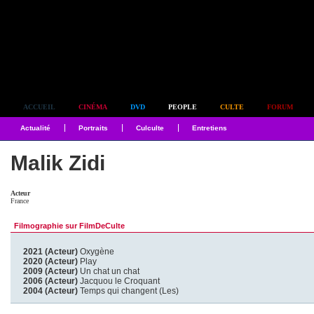
Simplement culte
ACCUEIL
CINÉMA
DVD
PEOPLE
CULTE
FORUM
Actualité
Portraits
Culculte
Entretiens
Malik Zidi
Acteur
France
Filmographie sur FilmDeCulte
2021 (Acteur)
Oxygène
2020 (Acteur)
Play
2009 (Acteur)
Un chat un chat
2006 (Acteur)
Jacquou le Croquant
2004 (Acteur)
Temps qui changent (Les)