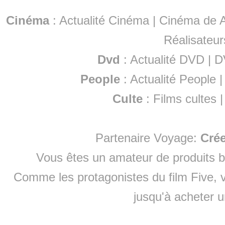
Cinéma
:
Actualité Cinéma
|
Cinéma de A
Réalisateur
Dvd
:
Actualité DVD
|
D
People
:
Actualité People
Culte
:
Films cultes
Partenaire Voyage:
Cré
Vous êtes un amateur de produits
b
Comme les protagonistes du film Five, v
jusqu'à
acheter 