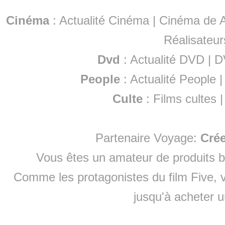
Cinéma
:
Actualité Cinéma
|
Cinéma de A
Réalisateur
Dvd
:
Actualité DVD
|
D
People
:
Actualité People
Culte
:
Films cultes
Partenaire Voyage:
Cré
Vous êtes un amateur de produits
b
Comme les protagonistes du film Five, v
jusqu'à
acheter 