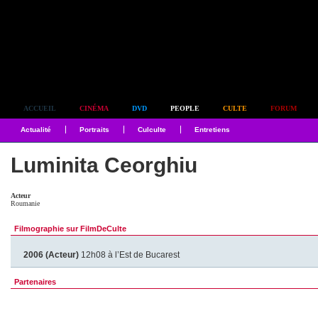
Simplement culte
ACCUEIL
CINÉMA
DVD
PEOPLE
CULTE
FORUM
Actualité
Portraits
Culculte
Entretiens
Luminita Ceorghiu
Acteur
Roumanie
Filmographie sur FilmDeCulte
2006 (Acteur)
12h08 à l’Est de Bucarest
Partenaires