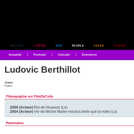
Simplement culte
ACCUEIL
CINÉMA
DVD
PEOPLE
CULTE
FORUM
Actualité
Portraits
Culculte
Entretiens
Ludovic Berthillot
Acteur
France
Filmographie sur FilmDeCulte
2009 (Acteur)
Roi de l'évasion (Le)
2004 (Acteur)
Vie de Michel Muller est plus belle que la votre (La)
Partenaires