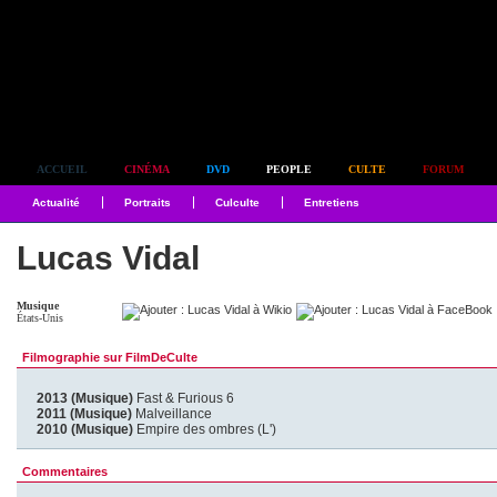
Simplement culte
ACCUEIL
CINÉMA
DVD
PEOPLE
CULTE
FORUM
Actualité
Portraits
Culculte
Entretiens
Lucas Vidal
Musique
États-Unis
Filmographie sur FilmDeCulte
2013 (Musique)
Fast & Furious 6
2011 (Musique)
Malveillance
2010 (Musique)
Empire des ombres (L')
Commentaires