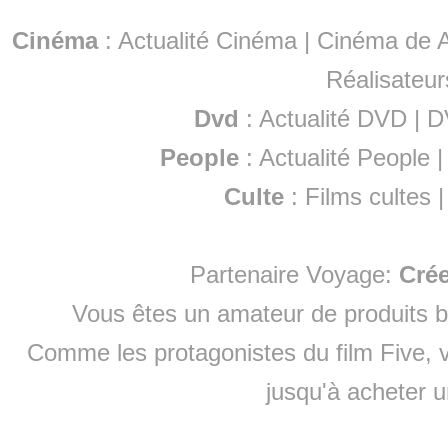
Cinéma
:
Actualité Cinéma
|
Cinéma de A
Réalisateur
Dvd
:
Actualité DVD
|
D
People
:
Actualité People
Culte
:
Films cultes
Partenaire Voyage:
Cré
Vous êtes un amateur de produits
b
Comme les protagonistes du film Five, v
jusqu'à
acheter 