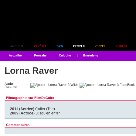
Simplement culte
ACCUEIL
CINÉMA
DVD
PEOPLE
CULTE
FORUM
Actualité
Portraits
Culculte
Entretiens
Lorna Raver
Actrice
États-Unis
Filmographie sur FilmDeCulte
2011 (Actrice)
Caller (The)
2009 (Actrice)
Jusqu'en enfer
Commentaires