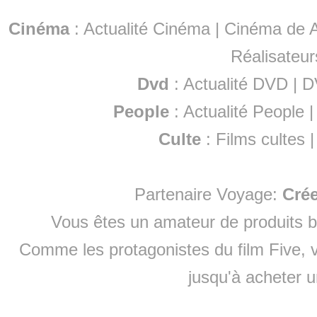
Cinéma
:
Actualité Cinéma
|
Cinéma de A
Réalisateur
Dvd
:
Actualité DVD
|
D
People
:
Actualité People
Culte
:
Films cultes
Partenaire Voyage:
Cré
Vous êtes un amateur de produits
b
Comme les protagonistes du film Five, v
jusqu'à
acheter 