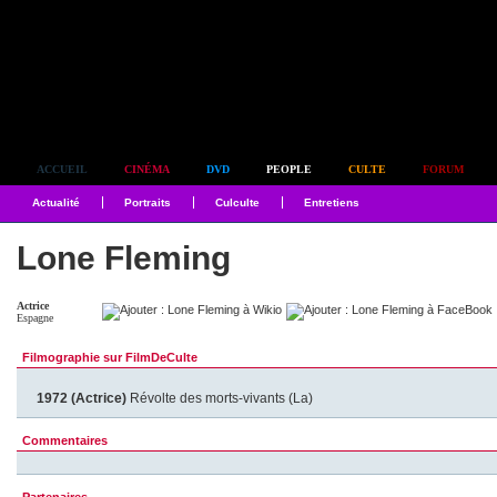
Simplement culte
ACCUEIL
CINÉMA
DVD
PEOPLE
CULTE
FORUM
Actualité
Portraits
Culculte
Entretiens
Lone Fleming
Actrice
Espagne
Filmographie sur FilmDeCulte
1972 (Actrice)
Révolte des morts-vivants (La)
Commentaires