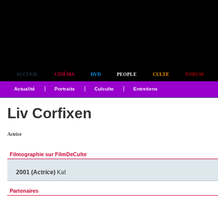
Simplement culte
ACCUEIL
CINÉMA
DVD
PEOPLE
CULTE
FORUM
Actualité
Portraits
Culculte
Entretiens
Liv Corfixen
Actrice
Filmographie sur FilmDeCulte
2001 (Actrice)
Kat
Partenaires