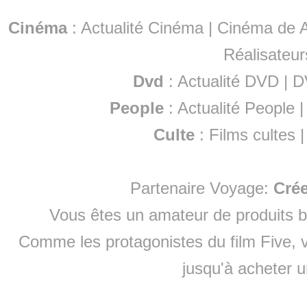
Cinéma
:
Actualité Cinéma
|
Cinéma de A
Réalisateur
Dvd
:
Actualité DVD
|
D
People
:
Actualité People
Culte
:
Films cultes
Partenaire Voyage:
Cré
Vous êtes un amateur de produits
b
Comme les protagonistes du film Five, v
jusqu'à
acheter 