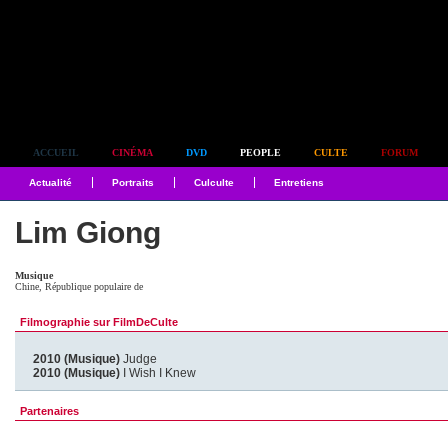
Simplement culte
ACCUEIL
CINÉMA
DVD
PEOPLE
CULTE
FORUM
Actualité
Portraits
Culculte
Entretiens
Lim Giong
Musique
Chine, République populaire de
Filmographie sur FilmDeCulte
2010 (Musique)
Judge
2010 (Musique)
I Wish I Knew
Partenaires