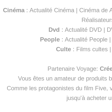
Cinéma
:
Actualité Cinéma
|
Cinéma de A
Réalisateur
Dvd
:
Actualité DVD
|
D
People
:
Actualité People
Culte
:
Films cultes
Partenaire Voyage:
Cré
Vous êtes un amateur de produits
b
Comme les protagonistes du film Five, v
jusqu'à
acheter 