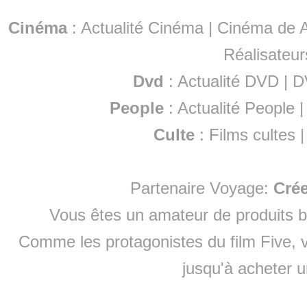
Cinéma
:
Actualité Cinéma
|
Cinéma de A
Réalisateur
Dvd
:
Actualité DVD
|
D
People
:
Actualité People
Culte
:
Films cultes
Partenaire Voyage:
Cré
Vous êtes un amateur de produits
b
Comme les protagonistes du film Five, v
jusqu'à
acheter 