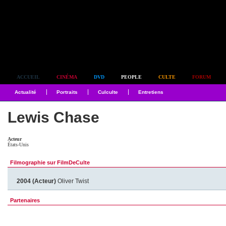
Simplement culte
ACCUEIL
CINÉMA
DVD
PEOPLE
CULTE
FORUM
Actualité
Portraits
Culculte
Entretiens
Lewis Chase
Acteur
États-Unis
Filmographie sur FilmDeCulte
2004 (Acteur)
Oliver Twist
Partenaires